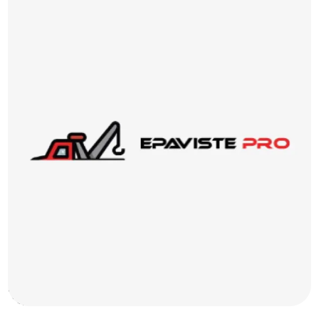
alt="Epaviste Marseille 13009 | 06.20.62.31.33 | Enlèvement
d'épave gratuit" title=""/>